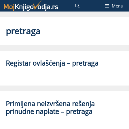
Skip
Menu
to
content
pretraga
Registar ovlašćenja – pretraga
Primljena neizvršena rešenja
prinudne naplate – pretraga