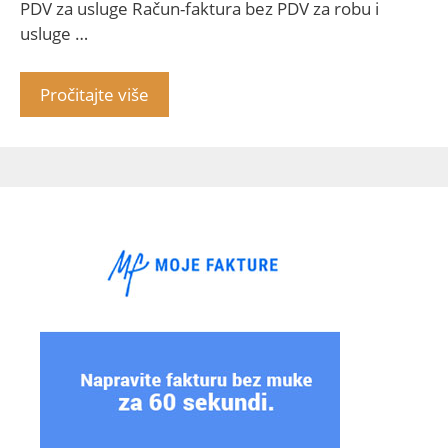
PDV za usluge Račun-faktura bez PDV za robu i
usluge …
Pročitajte više