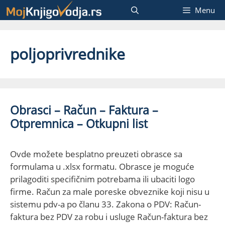
Skip
Menu
to
content
poljoprivrednike
Obrasci – Račun – Faktura –
Otpremnica – Otkupni list
Ovde možete besplatno preuzeti obrasce sa
formulama u .xlsx formatu. Obrasce je moguće
prilagoditi specifičnim potrebama ili ubaciti logo
firme. Račun za male poreske obveznike koji nisu u
sistemu pdv-a po članu 33. Zakona o PDV: Račun-
faktura bez PDV za robu i usluge Račun-faktura bez