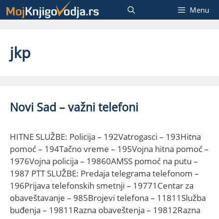
Skip
Menu
to
content
jkp
Novi Sad – važni telefoni
HITNE SLUŽBE: Policija – 192Vatrogasci – 193Hitna
pomoć – 194Tačno vreme – 195Vojna hitna pomoć –
1976Vojna policija – 19860AMSS pomoć na putu –
1987 PTT SLUŽBE: Predaja telegrama telefonom –
196Prijava telefonskih smetnji – 19771Centar za
obaveštavanje – 985Brojevi telefona – 11811Služba
buđenja – 19811Razna obaveštenja – 19812Razna