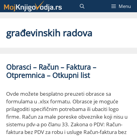
Skip
Menu
to
content
građevinskih radova
Obrasci – Račun – Faktura –
Otpremnica – Otkupni list
Ovde možete besplatno preuzeti obrasce sa
formulama u .xlsx formatu. Obrasce je moguće
prilagoditi specifičnim potrebama ili ubaciti logo
firme. Račun za male poreske obveznike koji nisu u
sistemu pdv-a po članu 33. Zakona o PDV: Račun-
faktura bez PDV za robu i usluge Račun-faktura bez