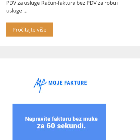
PDV za usluge Račun-faktura bez PDV za robu i
usluge …
Pročitajte više