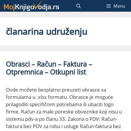
Skip
Menu
to
content
članarina udruženju
Obrasci – Račun – Faktura –
Otpremnica – Otkupni list
Ovde možete besplatno preuzeti obrasce sa
formulama u .xlsx formatu. Obrasce je moguće
prilagoditi specifičnim potrebama ili ubaciti logo
firme. Račun za male poreske obveznike koji nisu u
sistemu pdv-a po članu 33. Zakona o PDV: Račun-
faktura bez PDV za robu i usluge Račun-faktura bez