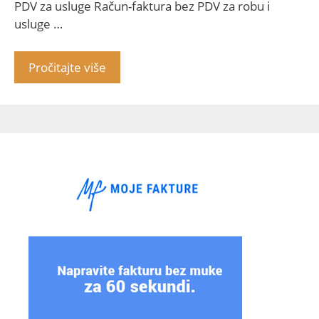
PDV za usluge Račun-faktura bez PDV za robu i
usluge …
Pročitajte više