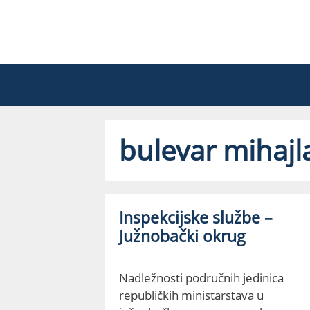
Skip
to
content
bulevar mihajl
Inspekcijske službe –
Južnobački okrug
Nadležnosti područnih jedinica
republičkih ministarstava u