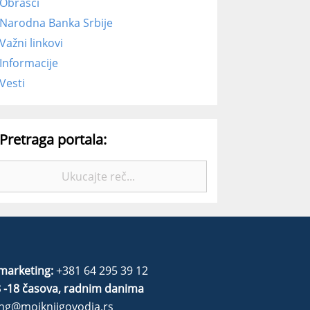
Obrasci
Narodna Banka Srbije
Važni linkovi
Informacije
Vesti
Pretraga portala:
Pretražite:
marketing:
+381 64 295 39 12
 -18 časova, radnim danima
ng@mojknjigovodja.rs