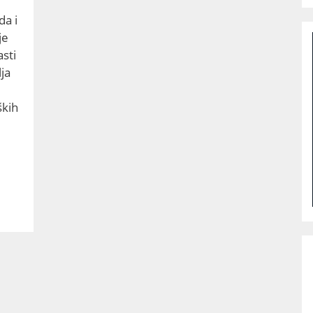
da i
je
asti
ja
ških