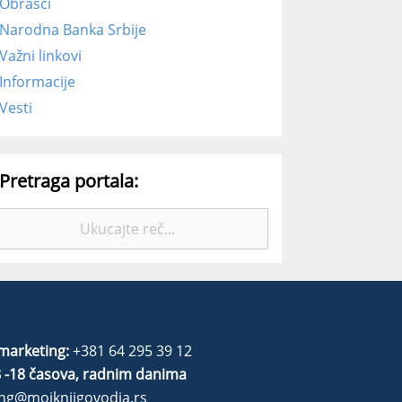
Obrasci
Narodna Banka Srbije
Važni linkovi
Informacije
Vesti
Pretraga portala:
Pretražite:
marketing:
+381 64 295 39 12
 -18 časova, radnim danima
ng@mojknjigovodja.rs