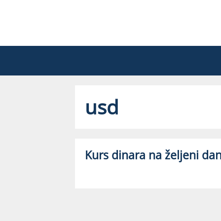
Skip
to
content
usd
Kurs dinara na željeni da