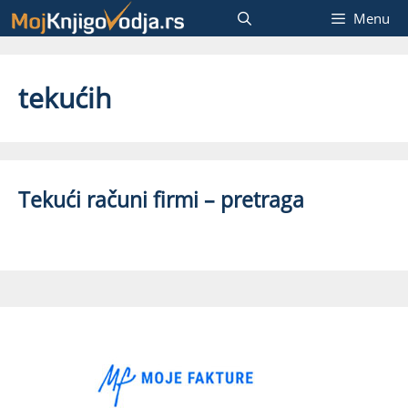
Skip
Menu
to
content
tekućih
Tekući računi firmi – pretraga