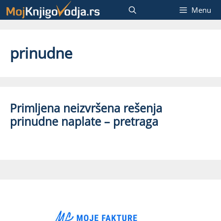
Skip
Menu
to
content
prinudne
Primljena neizvršena rešenja
prinudne naplate – pretraga