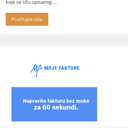
koje se tiču upisanog …
Pročitajte više