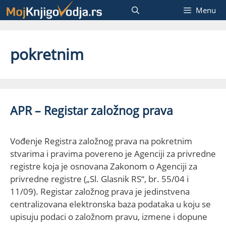
Skip
Menu
to
content
pokretnim
APR – Registar založnog prava
Vođenje Registra založnog prava na pokretnim
stvarima i pravima povereno je Agenciji za privredne
registre koja je osnovana Zakonom o Agenciji za
privredne registre („Sl. Glasnik RS“, br. 55/04 i
11/09). Registar založnog prava je jedinstvena
centralizovana elektronska baza podataka u koju se
upisuju podaci o založnom pravu, izmene i dopune