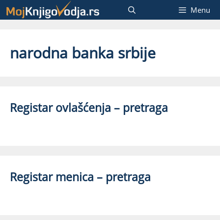
Skip
Menu
to
content
narodna banka srbije
Registar ovlašćenja – pretraga
Registar menica – pretraga