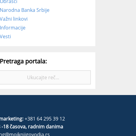
Obrasci
Narodna Banka Srbije
Važni linkovi
Informacije
Vesti
Pretraga portala:
Pretražite:
marketing:
+381 64 295 39 12
 -18 časova, radnim danima
ng@mojknjigovodja.rs