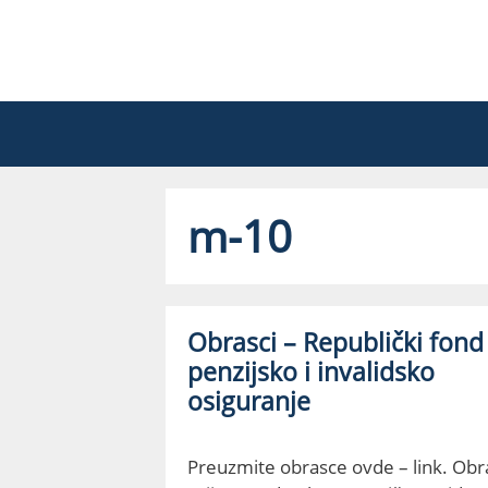
Skip
to
content
m-10
Obrasci – Republički fond
penzijsko i invalidsko
osiguranje
Preuzmite obrasce ovde – link. Obr