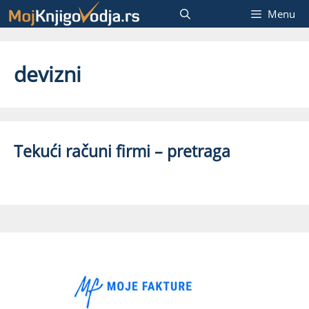
Skip
Menu
to
content
devizni
Tekući računi firmi – pretraga